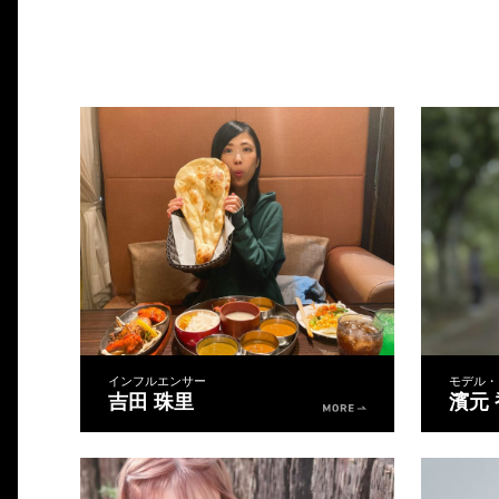
インフルエンサー
モデル・
吉田 珠里
濱元