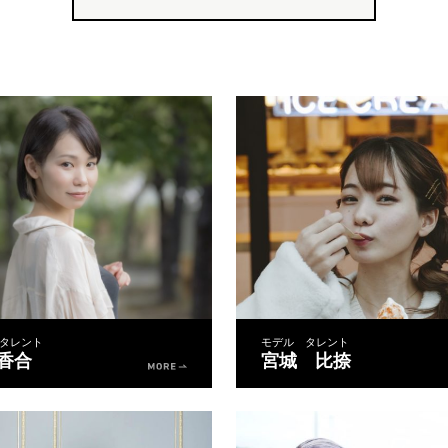
タレント
モデル タレント
 香合
宮城 比捺