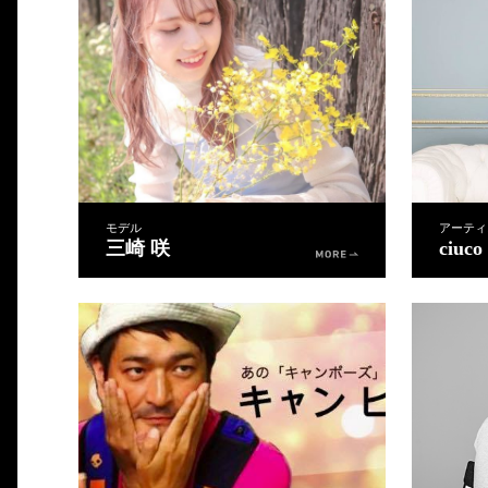
モデル
アーティ
三崎 咲
ciuco