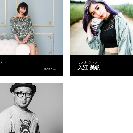
スト
モデル タレント
入江 美帆