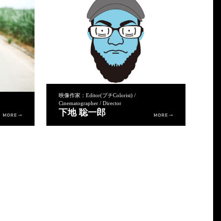
映像作家：Editor(プチColorist) /
Cinematographer / Director
下地 聡一郎