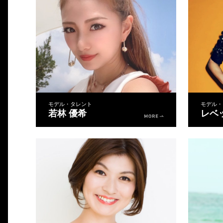
モデル・タレント
モデル・
若林 優希
レベ