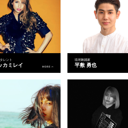
タレント
琉球舞踊家
ッカミレイ
平敷 勇也