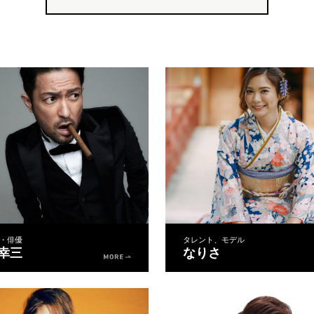
・俳優
タレント、モデル
 幸三
なりさ