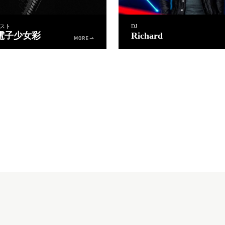
スト
DJ
電子少女彩
Richard