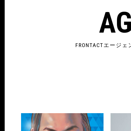
AG
FRONTACTエ