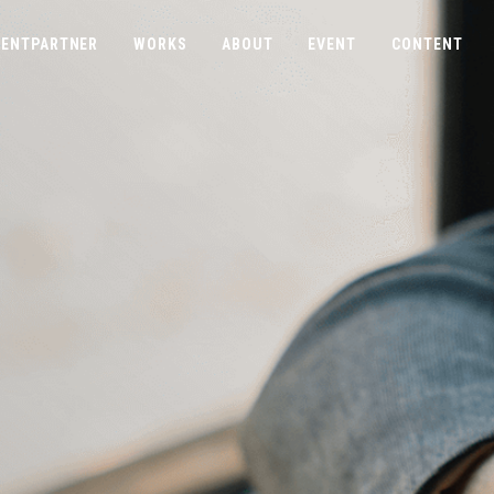
ENTPARTNER
WORKS
ABOUT
EVENT
CONTENT
COMPANY
CONTACT
ABOUTUS