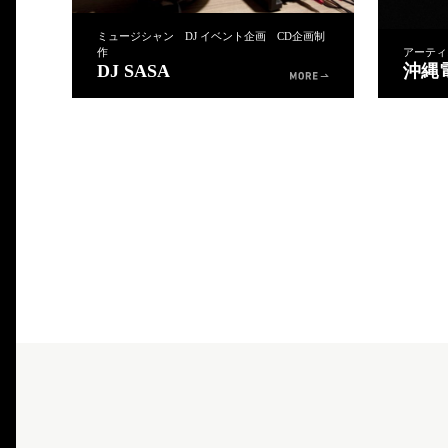
ミュージシャン DJ イベント企画 CD企画制
作
アーティ
DJ SASA
沖縄