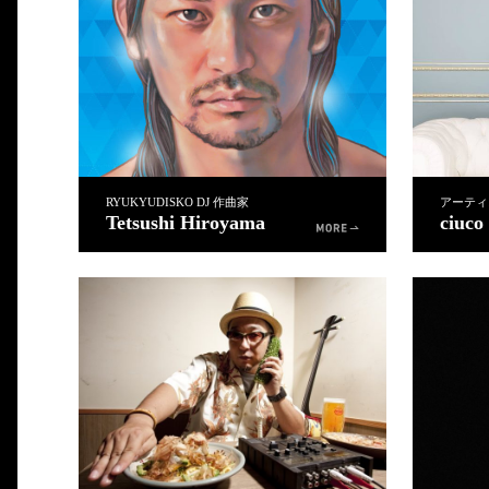
RYUKYUDISKO DJ 作曲家
アーティ
Tetsushi Hiroyama
ciuco