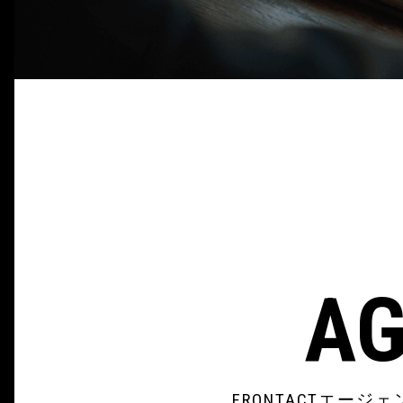
AG
FRONTACTエ