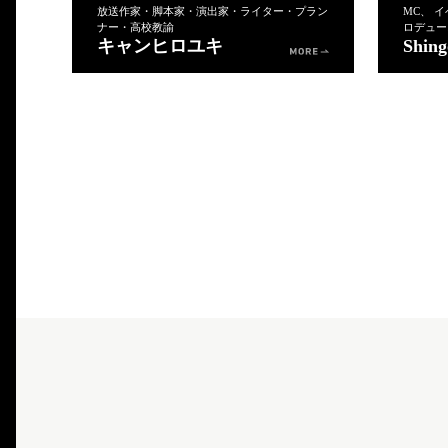
放送作家・脚本家・演出家・ライター・プラン
MC、 
ナー・高校教諭
ロデュー
キャンヒロユキ
Shing