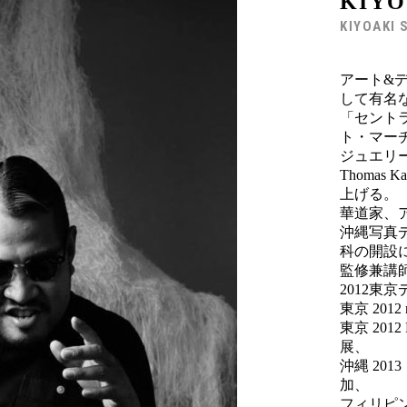
KIYO
KIYOAKI 
アート&
して有名
「セント
ト・マー
ジュエリ
Thomas
上げる。
華道家、
沖縄写真
科の開設
監修兼講
2012東
東京 2012 
東京 2012 
展、
沖縄 20
加、
フィリピン