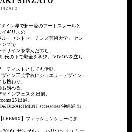
AKI SINZATO
SINZATO
デザイン界で超一流のアートスクールと
なイギリスの
ラル・セントマーチンズ芸術大学」 セン
チンズで
ーデザインを学んだのち、
 Kaiju氏の下で彫金を学び、 VIVONを立ち
アーティストとしても活動。
デザイン工芸学校にジュエリーデザイン
にも携わり、
師も務める。
京デザインフェスタ 出展、
rooms 25 出展、
D&DEPARTMENT accessories 沖縄展 出
13【PREMIX】ファッションショーに参
 2016ロサンゼルス・ハリウッド エミー