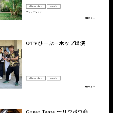
direction
work
ディレクション
OTVひーぷーホップ出演
direction
work
Great Taste 〜リウボウ商