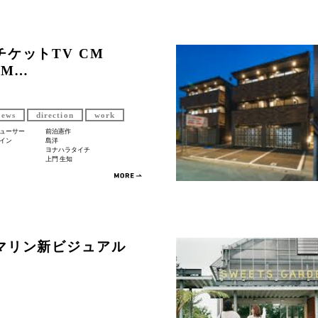
チケットTV CM
CM…
news
direction
work
ューサー
前泊憲作
イン
島洋
ヨナハラタイチ
上門 生知
マリン新ビジュアル