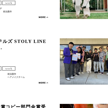
work
デ
前泊憲作
ルズ STOLY LINE
…
work
前泊憲作
ヘアメイクチーム
広告賞コピー部門金賞受