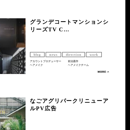
グランデコートマンションシ
リーズTV C…
blog
news
direction
work
アカウントプロデューサー
前泊憲作
ヘアメイク
ヘアメイクチーム
なごアグリパークリニューア
ルPV広告